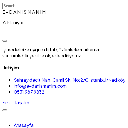
E
-
D
A
N
I
S
M
A
N
I
M
Yükleniyor...
İş modelinize uygun dijital çözümlerle markanızı
sürdürülebilir şekilde ölçeklendiriyoruz.
İletişim
Sahrayıdecit Mah. Camii Sk. No:2/C İstanbul/Kadıköy
info@e-danismanim.com
0531 987 9832
Size Ulaşalım
Skip
to
Anasayfa
content