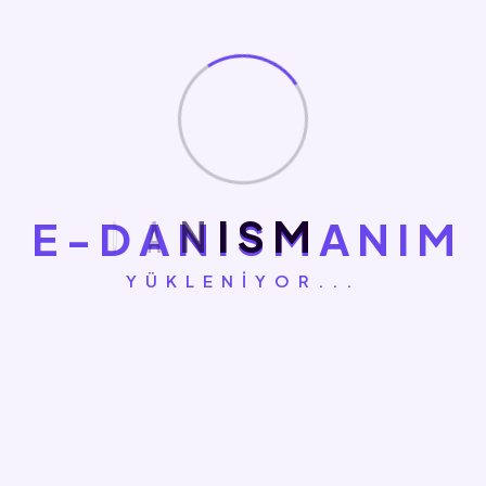
SEO
Teknik SEO, içerik stratejisi ve sürekli
optimizasyon ile organik görünürlüğü artırır;
kalıcı trafik ve lead üretiriz.
Teknik SEO & Core Web Vitals
✓
E
-
D
A
N
I
S
M
A
N
I
M
Sayfa bazlı içerik planı
✓
Takip, raporlama, sürekli iyileştirme
✓
YÜKLENIYOR...
Detayı İncele
WhatsApp