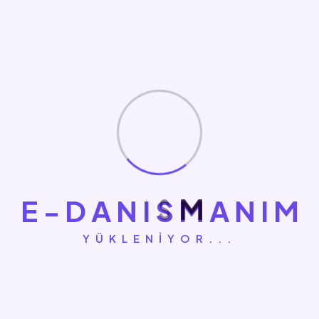
Başlangıçta ölçüm altyapısını kurar,
kampanya mimarisini oluşturur ve ilk
testleri başlatırız. Sonrasında haftalık
optimizasyon döngüsüyle performansı
kademeli olarak büyütürüz.
Başlangıç
Ölçüm & Setup
E
-
D
A
N
I
S
M
A
N
I
M
İlk Hedef
Search/PMax Çalışır
YÜKLENIYOR...
Optimizasyon
Haftalık Döngü