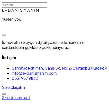
E
-
D
A
N
I
S
M
A
N
I
M
Yükleniyor...
İş modelinize uygun dijital çözümlerle markanızı
sürdürülebilir şekilde ölçeklendiriyoruz.
İletişim
Sahrayıdecit Mah. Camii Sk. No:2/C İstanbul/Kadıköy
info@e-danismanim.com
0531 987 9832
Size Ulaşalım
Skip to content